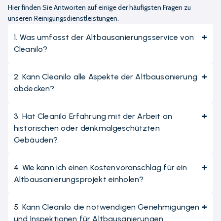
kommen Ihre persönlichen Wünsche zum Tragen, welche
Hier finden Sie Antworten auf einige der häufigsten Fragen zu
unseren Reinigungsdienstleistungen.
von uns rundum realisiert werden.
1
.
Was umfasst der Altbausanierungsservice von
Wie viel kostet die Altbausanierung?
Cleanilo?
2
.
Kann Cleanilo alle Aspekte der Altbausanierung
So viel Sie zahlen können! Denn tatsächlich können die
abdecken?
Altbausanierung Kosten stark variieren und hängen vom
Zustand des Objekts sowie Ihren persönlichen Wünschen ab.
3
.
Hat Cleanilo Erfahrung mit der Arbeit an
Geht es lediglich um die Verbesserung und Renovierung von
historischen oder denkmalgeschützten
Gebäuden?
stark in Mitleidenschaft gezogenen Konstrukten, haben Sie
nur mit den Mindestkosten zu rechnen. Genauso kann mit
4
.
Wie kann ich einen Kostenvoranschlag für ein
der Sanierung aber auch ein kompletter Umbau realisiert
Altbausanierungsprojekt einholen?
werden, bei welchem Sie zahlreiche Innovationen und
Details einbauen lassen. In diesem Fall steigen die Kosten
5
.
Kann Cleanilo die notwendigen Genehmigungen
und Inspektionen für Altbausanierungen
selbstverständlich und orientieren sich an Ihrem Budget.