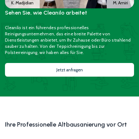
K. Madjidian
M. Amiri
24
25
26
27
28
29
30
Sehen Sie, wie Cleanilo arbeitet
Foto / Video auswählen
31
1
2
3
4
5
6
Cleanilo ist ein führendes professionelles
Reinigungsunternehmen, das eine breite Palette von
Klicken Sie hier zum Anhängen, oder
Foto auswählen
Dienstleistungen anbietet, um Ihr Zuhause oder Büro strahlend
durchsuchen
sauber zu halten. Von der Teppichreinigung bis zur
Polsterreinigung, wir haben alles für Sie.
Klicken Sie hier zum Anhängen, oder
durchsuchen
Jetzt anfragen
Ich erkläre mich damit einverstanden, dass meine
Daten zur Bearbeitung meines Anliegens verwendet
werden und stimme hiermit den
AGB
und der
Video auswählen
Datenschutzerklärung
zu.
Klicken Sie hier zum Anhängen, oder
durchsuchen
Ihre Professionelle Altbausanierung vor Ort
Foto / Video auswählen